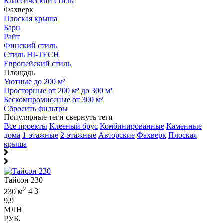
Классический стиль
Фахверк
Плоская крыша
Барн
Райт
Финский стиль
Стиль HI-TECH
Европейский стиль
Площадь
Уютные до 200 м²
Просторные от 200 м² до 300 м²
Бескомпромиссные от 300 м²
Сбросить фильтры
Популярные теги
свернуть теги
Все проекты
Клееный брус
Комбинированные
Каменные
дома
1-этажные
2-этажные
Авторские
Фахверк
Плоская
крыша
Тайсон 230
2
230 м
4
3
9,9
МЛН
РУБ.