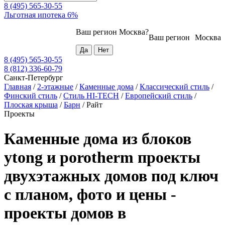
8 (495) 565-30-55
Льготная ипотека 6%
Ваш регион
Москва
?
Ваш регион
Москва
8 (495) 565-30-55
8 (812) 336-60-79
Санкт-Петербург
Главная
/
2-этажные
/
Каменные дома
/
Классический стиль
/
Финский стиль
/
Стиль HI-TECH
/
Европейский стиль
/
Плоская крыша
/
Барн
/
Райт
Проекты
Каменные дома из блоков
ytong и porotherm проекты
двухэтажных домов под ключ
с планом, фото и цены -
проекты домов в