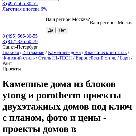
8 (495) 565-30-55
Льготная ипотека 6%
Ваш регион
Москва
?
Ваш регион
Москва
8 (495) 565-30-55
8 (812) 336-60-79
Санкт-Петербург
Главная
/
2-этажные
/
Каменные дома
/
Классический стиль
/
Финский стиль
/
Стиль HI-TECH
/
Европейский стиль
/
Барн
/
Райт
Проекты
Каменные дома из блоков
ytong и porotherm проекты
двухэтажных домов под ключ
с планом, фото и цены -
проекты домов в