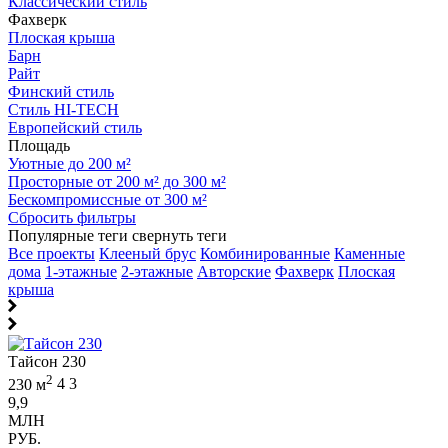
Классический стиль
Фахверк
Плоская крыша
Барн
Райт
Финский стиль
Стиль HI-TECH
Европейский стиль
Площадь
Уютные до 200 м²
Просторные от 200 м² до 300 м²
Бескомпромиссные от 300 м²
Сбросить фильтры
Популярные теги
свернуть теги
Все проекты
Клееный брус
Комбинированные
Каменные
дома
1-этажные
2-этажные
Авторские
Фахверк
Плоская
крыша
Тайсон 230
2
230 м
4
3
9,9
МЛН
РУБ.