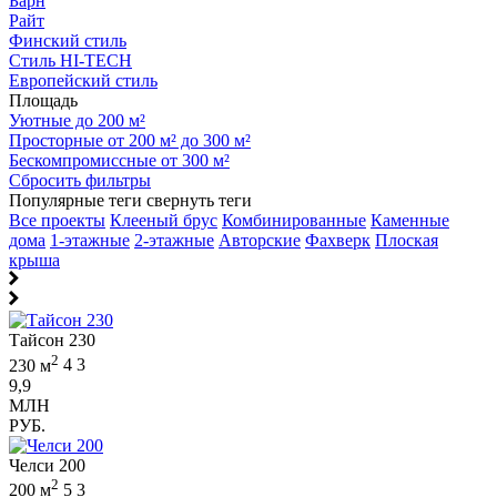
Барн
Райт
Финский стиль
Стиль HI-TECH
Европейский стиль
Площадь
Уютные до 200 м²
Просторные от 200 м² до 300 м²
Бескомпромиссные от 300 м²
Сбросить фильтры
Популярные теги
свернуть теги
Все проекты
Клееный брус
Комбинированные
Каменные
дома
1-этажные
2-этажные
Авторские
Фахверк
Плоская
крыша
Тайсон 230
2
230 м
4
3
9,9
МЛН
РУБ.
Челси 200
2
200 м
5
3