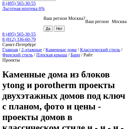
8 (495) 565-30-55
Льготная ипотека 6%
Ваш регион
Москва
?
Ваш регион
Москва
8 (495) 565-30-55
8 (812) 336-60-79
Санкт-Петербург
Главная
/
2-этажные
/
Каменные дома
/
Классический стиль
/
Финский стиль
/
Плоская крыша
/
Барн
/
Райт
Проекты
Каменные дома из блоков
ytong и porotherm проекты
двухэтажных домов под ключ
с планом, фото и цены -
проекты домов в
классическом стиле и - и - и -