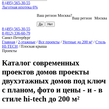
8 (495) 565-30-55
Льготная ипотека 6%
Ваш регион
Москва
?
Ваш регион
Москва
8 (495) 565-30-55
8 (812) 336-60-79
Санкт-Петербург
Главная
/
2-этажные
/
Все проекты
/
Уютные до 200 м²
/
Стиль
HI-TECH
/
Плоская крыша
Проекты
Каталог современных
проектов домов проекты
двухэтажных домов под ключ
с планом, фото и цены - и - в
стиле hi-tech до 200 м²