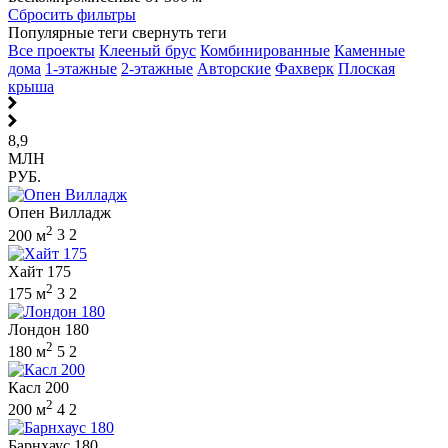
Сбросить фильтры
Популярные теги
свернуть теги
Все проекты
Клееный брус
Комбинированные
Каменные
дома
1-этажные
2-этажные
Авторские
Фахверк
Плоская
крыша
8,9
МЛН
РУБ.
Опен Вилладж
2
200 м
3
2
Хайт 175
2
175 м
3
2
Лондон 180
2
180 м
5
2
Касл 200
2
200 м
4
2
Барнхаус 180