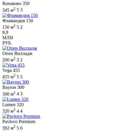
Конаково 350
2
345 м
5
3
Фламандия 150
2
150 м
5
2
8,9
МЛН
РУБ.
Опен Вилладж
2
200 м
3
2
Vega 455
2
455 м
5
5
Bayron 300
2
300 м
4
3
Lumen 320
2
320 м
4
4
Pavlovo Premium
2
392 м
5
6