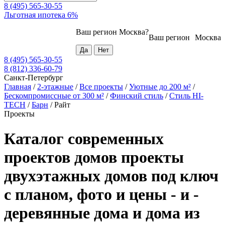
8 (495) 565-30-55
Льготная ипотека 6%
Ваш регион
Москва
?
Ваш регион
Москва
8 (495) 565-30-55
8 (812) 336-60-79
Санкт-Петербург
Главная
/
2-этажные
/
Все проекты
/
Уютные до 200 м²
/
Бескомпромиссные от 300 м²
/
Финский стиль
/
Стиль HI-
TECH
/
Барн
/
Райт
Проекты
Каталог современных
проектов домов проекты
двухэтажных домов под ключ
с планом, фото и цены - и -
деревянные дома и дома из