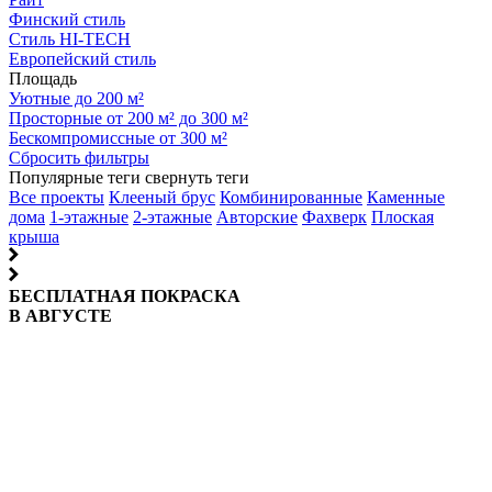
Финский стиль
Стиль HI-TECH
Европейский стиль
Площадь
Уютные до 200 м²
Просторные от 200 м² до 300 м²
Бескомпромиссные от 300 м²
Сбросить фильтры
Популярные теги
свернуть теги
Все проекты
Клееный брус
Комбинированные
Каменные
дома
1-этажные
2-этажные
Авторские
Фахверк
Плоская
крыша
БЕСПЛАТНАЯ ПОКРАСКА
В АВГУСТЕ