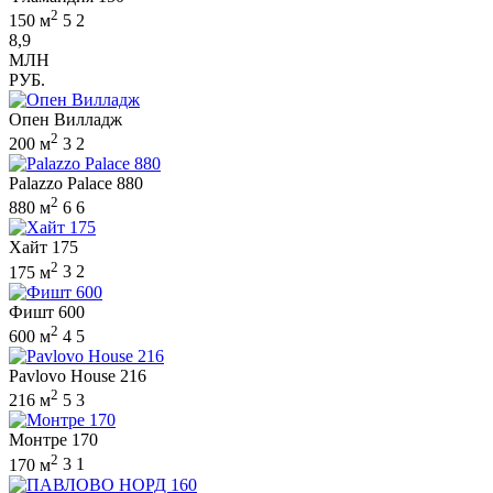
2
150 м
5
2
8,9
МЛН
РУБ.
Опен Вилладж
2
200 м
3
2
Palazzo Palace 880
2
880 м
6
6
Хайт 175
2
175 м
3
2
Фишт 600
2
600 м
4
5
Pavlovo House 216
2
216 м
5
3
Монтре 170
2
170 м
3
1