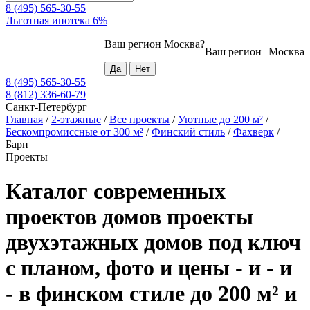
8 (495) 565-30-55
Льготная ипотека 6%
Ваш регион
Москва
?
Ваш регион
Москва
8 (495) 565-30-55
8 (812) 336-60-79
Санкт-Петербург
Главная
/
2-этажные
/
Все проекты
/
Уютные до 200 м²
/
Бескомпромиссные от 300 м²
/
Финский стиль
/
Фахверк
/
Барн
Проекты
Каталог современных
проектов домов проекты
двухэтажных домов под ключ
с планом, фото и цены - и - и
- в финском стиле до 200 м² и