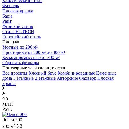
Классический стиль
Фахверк
Плоская крыша
Барн
Райт
Финский стиль
Стиль HI-TECH
Европейский стиль
Площадь
Уютные до 200 м²
Просторные от 200 м² до 300 м²
Бескомпромиссные от 300 м²
Сбросить фильтры
Популярные теги
свернуть теги
Все проекты
Клееный брус
Комбинированные
Каменные
дома
1-этажные
2-этажные
Авторские
Фахверк
Плоская
крыша
9,9
МЛН
РУБ.
Челси 200
2
200 м
5
3