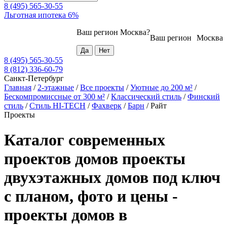
8 (495) 565-30-55
Льготная ипотека 6%
Ваш регион
Москва
?
Ваш регион
Москва
8 (495) 565-30-55
8 (812) 336-60-79
Санкт-Петербург
Главная
/
2-этажные
/
Все проекты
/
Уютные до 200 м²
/
Бескомпромиссные от 300 м²
/
Классический стиль
/
Финский
стиль
/
Стиль HI-TECH
/
Фахверк
/
Барн
/
Райт
Проекты
Каталог современных
проектов домов проекты
двухэтажных домов под ключ
с планом, фото и цены -
проекты домов в