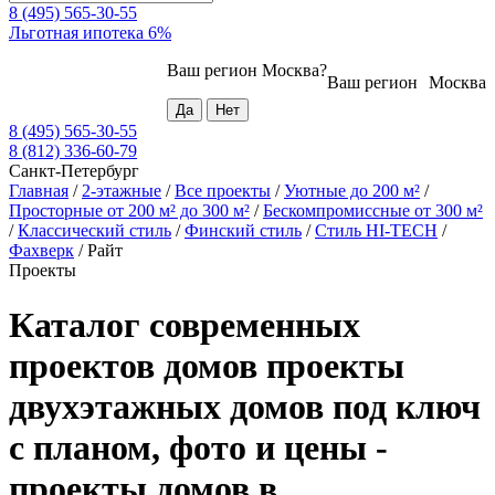
8 (495) 565-30-55
Льготная ипотека 6%
Ваш регион
Москва
?
Ваш регион
Москва
8 (495) 565-30-55
8 (812) 336-60-79
Санкт-Петербург
Главная
/
2-этажные
/
Все проекты
/
Уютные до 200 м²
/
Просторные от 200 м² до 300 м²
/
Бескомпромиссные от 300 м²
/
Классический стиль
/
Финский стиль
/
Стиль HI-TECH
/
Фахверк
/
Райт
Проекты
Каталог современных
проектов домов проекты
двухэтажных домов под ключ
с планом, фото и цены -
проекты домов в