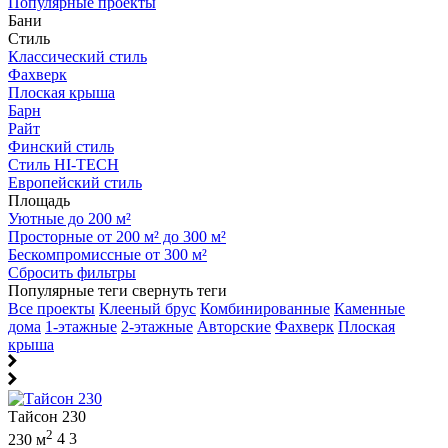
Популярные проекты
Бани
Стиль
Классический стиль
Фахверк
Плоская крыша
Барн
Райт
Финский стиль
Стиль HI-TECH
Европейский стиль
Площадь
Уютные до 200 м²
Просторные от 200 м² до 300 м²
Бескомпромиссные от 300 м²
Сбросить фильтры
Популярные теги
свернуть теги
Все проекты
Клееный брус
Комбинированные
Каменные
дома
1-этажные
2-этажные
Авторские
Фахверк
Плоская
крыша
Тайсон 230
2
230 м
4
3