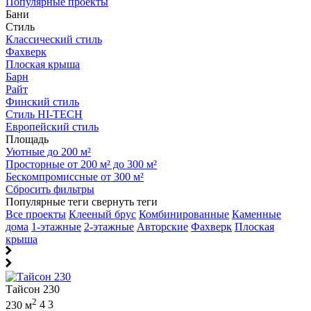
Популярные проекты
Бани
Стиль
Классический стиль
Фахверк
Плоская крыша
Барн
Райт
Финский стиль
Стиль HI-TECH
Европейский стиль
Площадь
Уютные до 200 м²
Просторные от 200 м² до 300 м²
Бескомпромиссные от 300 м²
Сбросить фильтры
Популярные теги
свернуть теги
Все проекты
Клееный брус
Комбинированные
Каменные
дома
1-этажные
2-этажные
Авторские
Фахверк
Плоская
крыша
Тайсон 230
2
230 м
4
3