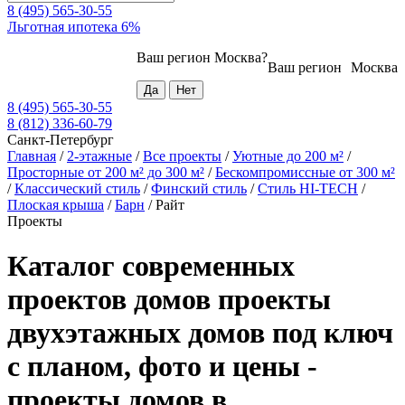
8 (495) 565-30-55
Льготная ипотека 6%
Ваш регион
Москва
?
Ваш регион
Москва
8 (495) 565-30-55
8 (812) 336-60-79
Санкт-Петербург
Главная
/
2-этажные
/
Все проекты
/
Уютные до 200 м²
/
Просторные от 200 м² до 300 м²
/
Бескомпромиссные от 300 м²
/
Классический стиль
/
Финский стиль
/
Стиль HI-TECH
/
Плоская крыша
/
Барн
/
Райт
Проекты
Каталог современных
проектов домов проекты
двухэтажных домов под ключ
с планом, фото и цены -
проекты домов в