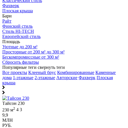
Классический стиль
Фахверк
Плоская крыша
Барн
Райт
Финский стиль
Стиль HI-TECH
Европейский стиль
Площадь
Уютные до 200 м²
Просторные от 200 м² до 300 м²
Бескомпромиссные от 300 м²
Сбросить фильтры
Популярные теги
свернуть теги
Все проекты
Клееный брус
Комбинированные
Каменные
дома
1-этажные
2-этажные
Авторские
Фахверк
Плоская
крыша
Тайсон 230
2
230 м
4
3
9,9
МЛН
РУБ.