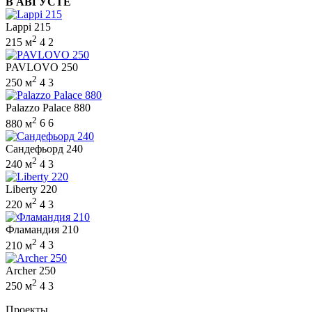
В АВГУСТЕ
Lappi 215
2
215 м
4
2
PAVLOVO 250
2
250 м
4
3
Palazzo Palace 880
2
880 м
6
6
Сандефьорд 240
2
240 м
4
3
Liberty 220
2
220 м
4
3
Фламандия 210
2
210 м
4
3
Archer 250
2
250 м
4
3
Проекты