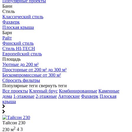
Популярные проекты
Бани
Стиль
Классический стиль
Фахверк
Плоская крыша
Барн
Райт
Финский стиль
Стиль HI-TECH
Европейский стиль
Площадь
Уютные до 200 м²
Просторные от 200 м² до 300 м²
Бескомпромиссные от 300 м²
Сбросить фильтры
Популярные теги
свернуть теги
Все проекты
Клееный брус
Комбинированные
Каменные
дома
1-этажные
2-этажные
Авторские
Фахверк
Плоская
крыша
Тайсон 230
2
230 м
4
3