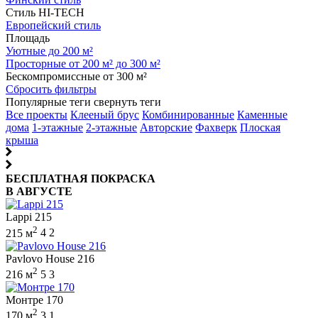
Стиль HI-TECH
Европейский стиль
Площадь
Уютные до 200 м²
Просторные от 200 м² до 300 м²
Бескомпромиссные от 300 м²
Сбросить фильтры
Популярные теги
свернуть теги
Все проекты
Клееный брус
Комбинированные
Каменные
дома
1-этажные
2-этажные
Авторские
Фахверк
Плоская
крыша
БЕСПЛАТНАЯ ПОКРАСКА
В АВГУСТЕ
Lappi 215
2
215 м
4
2
Pavlovo House 216
2
216 м
5
3
Монтре 170
2
170 м
3
1