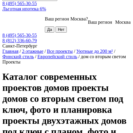
8 (495) 565-30-55
Льготная ипотека 6%
Ваш регион
Москва
?
Ваш регион
Москва
8 (495) 565-30-55
8 (812) 336-60-79
Санкт-Петербург
Главная
/
2-этажные
/
Все проекты
/
Уютные до 200 м²
/
Финский стиль
/
Европейский стиль
/
дом со вторым светом
Проекты
Каталог современных
проектов домов проекты
домов со вторым светом под
ключ, фото и планировка
проекты двухэтажных домов
под ключ с планом, фото и