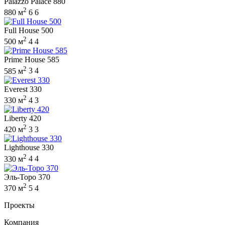
Palazzo Palace 880
2
880 м
6
6
Full House 500
2
500 м
4
4
Prime House 585
2
585 м
3
4
Everest 330
2
330 м
4
3
Liberty 420
2
420 м
3
3
Lighthouse 330
2
330 м
4
4
Эль-Торо 370
2
370 м
5
4
Проекты
Компания