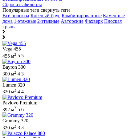
Сбросить фильтры
Популярные теги
свернуть теги
Все проекты
Клееный брус
Комбинированные
Каменные
дома
1-этажные
2-этажные
Авторские
Фахверк
Плоская
крыша
Vega 455
2
455 м
5
5
Bayron 300
2
300 м
4
3
Lumen 320
2
320 м
4
4
Pavlovo Premium
2
392 м
5
6
Grammy 320
2
320 м
3
3