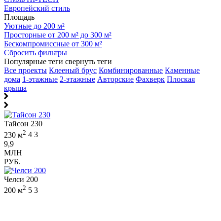
Европейский стиль
Площадь
Уютные до 200 м²
Просторные от 200 м² до 300 м²
Бескомпромиссные от 300 м²
Сбросить фильтры
Популярные теги
свернуть теги
Все проекты
Клееный брус
Комбинированные
Каменные
дома
1-этажные
2-этажные
Авторские
Фахверк
Плоская
крыша
Тайсон 230
2
230 м
4
3
9,9
МЛН
РУБ.
Челси 200
2
200 м
5
3