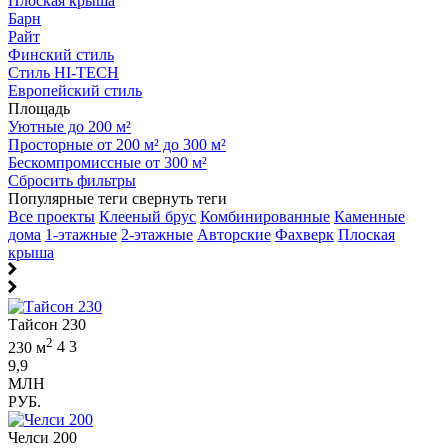
Плоская крыша
Барн
Райт
Финский стиль
Стиль HI-TECH
Европейский стиль
Площадь
Уютные до 200 м²
Просторные от 200 м² до 300 м²
Бескомпромиссные от 300 м²
Сбросить фильтры
Популярные теги
свернуть теги
Все проекты
Клееный брус
Комбинированные
Каменные
дома
1-этажные
2-этажные
Авторские
Фахверк
Плоская
крыша
Тайсон 230
2
230 м
4
3
9,9
МЛН
РУБ.
Челси 200