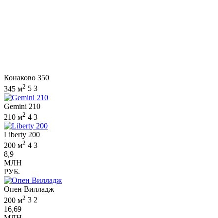
Конаково 350
2
345 м
5
3
Gemini 210
2
210 м
4
3
Liberty 200
2
200 м
4
3
8,9
МЛН
РУБ.
Опен Вилладж
2
200 м
3
2
16,69
МЛН