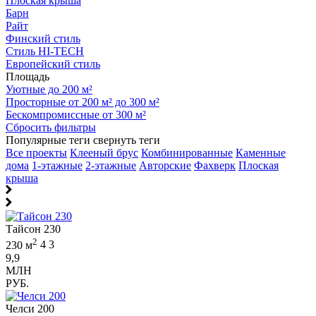
Плоская крыша
Барн
Райт
Финский стиль
Стиль HI-TECH
Европейский стиль
Площадь
Уютные до 200 м²
Просторные от 200 м² до 300 м²
Бескомпромиссные от 300 м²
Сбросить фильтры
Популярные теги
свернуть теги
Все проекты
Клееный брус
Комбинированные
Каменные
дома
1-этажные
2-этажные
Авторские
Фахверк
Плоская
крыша
Тайсон 230
2
230 м
4
3
9,9
МЛН
РУБ.
Челси 200