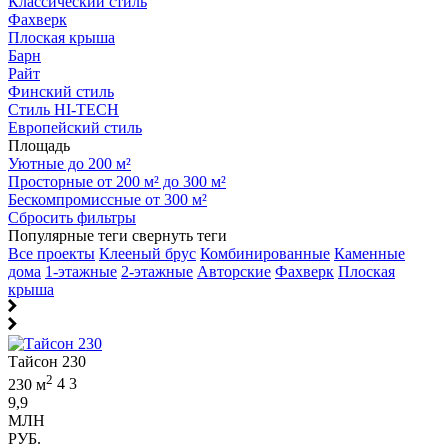
Классический стиль
Фахверк
Плоская крыша
Барн
Райт
Финский стиль
Стиль HI-TECH
Европейский стиль
Площадь
Уютные до 200 м²
Просторные от 200 м² до 300 м²
Бескомпромиссные от 300 м²
Сбросить фильтры
Популярные теги
свернуть теги
Все проекты
Клееный брус
Комбинированные
Каменные
дома
1-этажные
2-этажные
Авторские
Фахверк
Плоская
крыша
Тайсон 230
2
230 м
4
3
9,9
МЛН
РУБ.