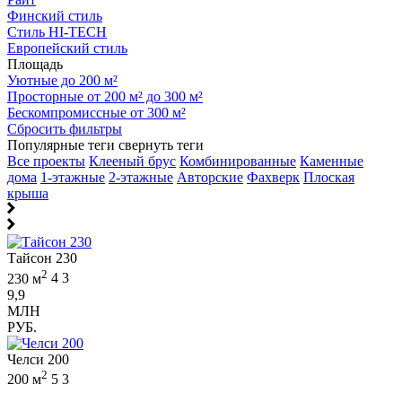
Финский стиль
Стиль HI-TECH
Европейский стиль
Площадь
Уютные до 200 м²
Просторные от 200 м² до 300 м²
Бескомпромиссные от 300 м²
Сбросить фильтры
Популярные теги
свернуть теги
Все проекты
Клееный брус
Комбинированные
Каменные
дома
1-этажные
2-этажные
Авторские
Фахверк
Плоская
крыша
Тайсон 230
2
230 м
4
3
9,9
МЛН
РУБ.
Челси 200
2
200 м
5
3