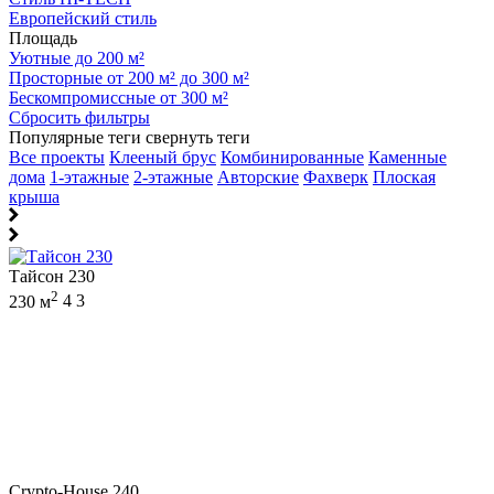
Европейский стиль
Площадь
Уютные до 200 м²
Просторные от 200 м² до 300 м²
Бескомпромиссные от 300 м²
Сбросить фильтры
Популярные теги
свернуть теги
Все проекты
Клееный брус
Комбинированные
Каменные
дома
1-этажные
2-этажные
Авторские
Фахверк
Плоская
крыша
Тайсон 230
2
230 м
4
3
Crypto-House 240