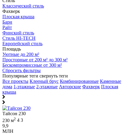
Стиль
Классический стиль
Фахверк
Плоская крыша
Барн
Райт
Финский стиль
Стиль HI-TECH
Европейский стиль
Площадь
Уютные до 200 м²
Просторные от 200 м² до 300 м²
Бескомпромиссные от 300 м²
Сбросить фильтры
Популярные теги
свернуть теги
Все проекты
Клееный брус
Комбинированные
Каменные
дома
1-этажные
2-этажные
Авторские
Фахверк
Плоская
крыша
Тайсон 230
2
230 м
4
3
9,9
МЛН