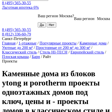
8 (495) 565-30-55
Льготная ипотека 6%
Ваш регион
Москва
?
Ваш регион
Москва
8 (495) 565-30-55
8 (812) 336-60-79
Санкт-Петербург
Главная
/
1-этажные
/
Популярные проекты
/
Каменные дома
/
Уютные до 200 м²
/
Просторные от 200 м² до 300 м²
/
Классический стиль
/
Стиль HI-TECH
/
Европейский стиль
/
Плоская крыша
/
Барн
/
Райт
Проекты
Каменные дома из блоков
ytong и porotherm проекты
одноэтажных домов под
ключ, цены и - проекты
домов в классическом стиле и