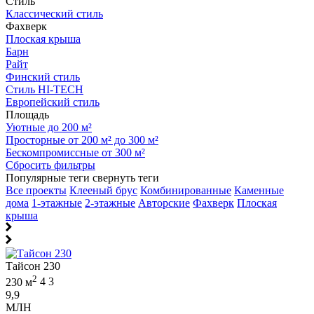
Стиль
Классический стиль
Фахверк
Плоская крыша
Барн
Райт
Финский стиль
Стиль HI-TECH
Европейский стиль
Площадь
Уютные до 200 м²
Просторные от 200 м² до 300 м²
Бескомпромиссные от 300 м²
Сбросить фильтры
Популярные теги
свернуть теги
Все проекты
Клееный брус
Комбинированные
Каменные
дома
1-этажные
2-этажные
Авторские
Фахверк
Плоская
крыша
Тайсон 230
2
230 м
4
3
9,9
МЛН