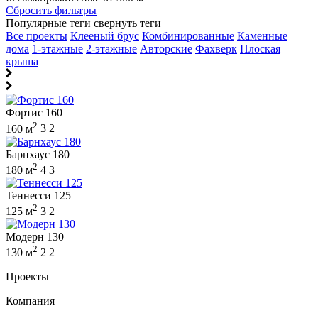
Сбросить фильтры
Популярные теги
свернуть теги
Все проекты
Клееный брус
Комбинированные
Каменные
дома
1-этажные
2-этажные
Авторские
Фахверк
Плоская
крыша
Фортис 160
2
160 м
3
2
Барнхаус 180
2
180 м
4
3
Теннесси 125
2
125 м
3
2
Модерн 130
2
130 м
2
2
Проекты
Компания