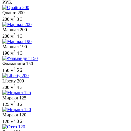
РУБ.
Quattro 200
2
200 м
3
3
Маршал 200
2
200 м
4
3
Маршал 190
2
190 м
4
3
Фламандия 150
2
150 м
5
2
Liberty 200
2
200 м
4
3
Миракл 125
2
125 м
3
2
Миракл 120
2
120 м
3
2