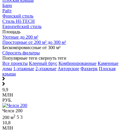
Плоская крыша
Барн
Райт
Финский стиль
Стиль HI-TECH
Европейский стиль
Площадь
Уютные до 200 м²
Просторные от 200 м² до 300 м²
Бескомпромиссные от 300 м²
Сбросить фильтры
Популярные теги
свернуть теги
Все проекты
Клееный брус
Комбинированные
Каменные
дома
1-этажные
2-этажные
Авторские
Фахверк
Плоская
крыша
9,9
МЛН
РУБ.
Челси 200
2
200 м
5
3
10,8
МЛН