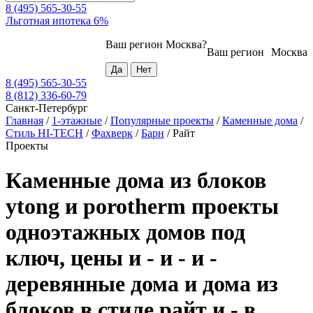
8 (495) 565-30-55
Льготная ипотека 6%
Ваш регион
Москва
?
Ваш регион
Москва
8 (495) 565-30-55
8 (812) 336-60-79
Санкт-Петербург
Главная
/
1-этажные
/
Популярные проекты
/
Каменные дома
/
Стиль HI-TECH
/
Фахверк
/
Барн
/
Райт
Проекты
Каменные дома из блоков
ytong и porotherm проекты
одноэтажных домов под
ключ, цены и - и - и -
деревянные дома и дома из
блоков в стиле райт и - в