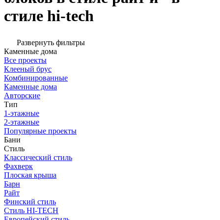
стиле hi-tech
Развернуть фильтры
Каменные дома
Все проекты
Клееный брус
Комбинированные
Каменные дома
Авторские
Тип
1-этажные
2-этажные
Популярные проекты
Бани
Стиль
Классический стиль
Фахверк
Плоская крыша
Барн
Райт
Финский стиль
Стиль HI-TECH
Европейский стиль