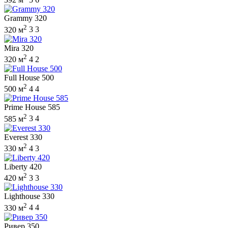
Grammy 320
2
320 м
3
3
Mira 320
2
320 м
4
2
Full House 500
2
500 м
4
4
Prime House 585
2
585 м
3
4
Everest 330
2
330 м
4
3
Liberty 420
2
420 м
3
3
Lighthouse 330
2
330 м
4
4
Ривер 350