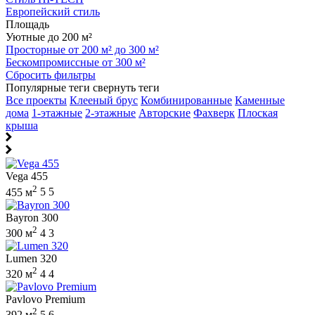
Европейский стиль
Площадь
Уютные до 200 м²
Просторные от 200 м² до 300 м²
Бескомпромиссные от 300 м²
Сбросить фильтры
Популярные теги
свернуть теги
Все проекты
Клееный брус
Комбинированные
Каменные
дома
1-этажные
2-этажные
Авторские
Фахверк
Плоская
крыша
Vega 455
2
455 м
5
5
Bayron 300
2
300 м
4
3
Lumen 320
2
320 м
4
4
Pavlovo Premium
2
392 м
5
6