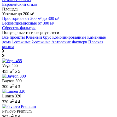
Европейский стиль
Площадь
Уютные до 200 м²
Просторные от 200 м² до 300 м²
Бескомпромиссные от 300 м²
Сбросить фильтры
Популярные теги
свернуть теги
Все проекты
Клееный брус
Комбинированные
Каменные
дома
1-этажные
2-этажные
Авторские
Фахверк
Плоская
крыша
Vega 455
2
455 м
5
5
Bayron 300
2
300 м
4
3
Lumen 320
2
320 м
4
4
Pavlovo Premium
2
392 м
5
6