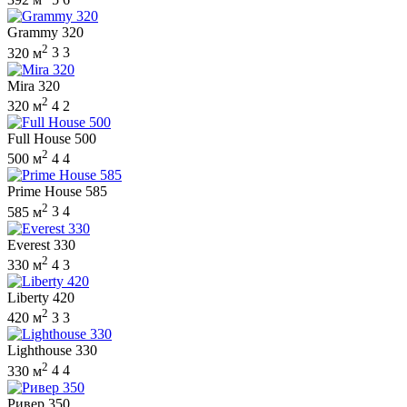
Grammy 320
2
320 м
3
3
Mira 320
2
320 м
4
2
Full House 500
2
500 м
4
4
Prime House 585
2
585 м
3
4
Everest 330
2
330 м
4
3
Liberty 420
2
420 м
3
3
Lighthouse 330
2
330 м
4
4
Ривер 350