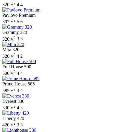
2
320 м
4
4
Pavlovo Premium
2
392 м
5
6
Grammy 320
2
320 м
3
3
Mira 320
2
320 м
4
2
Full House 500
2
500 м
4
4
Prime House 585
2
585 м
3
4
Everest 330
2
330 м
4
3
Liberty 420
2
420 м
3
3