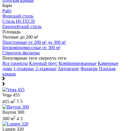
Плоская крыша
Барн
Райт
Финский стиль
Стиль HI-TECH
Европейский стиль
Площадь
Уютные до 200 м²
Просторные от 200 м² до 300 м²
Бескомпромиссные от 300 м²
Сбросить фильтры
Популярные теги
свернуть теги
Все проекты
Клееный брус
Комбинированные
Каменные
дома
1-этажные
2-этажные
Авторские
Фахверк
Плоская
крыша
Vega 455
2
455 м
5
5
Bayron 300
2
300 м
4
3
Lumen 320