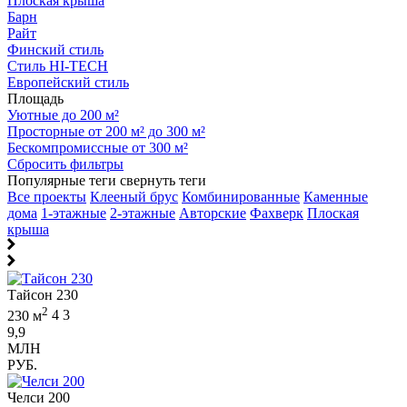
Плоская крыша
Барн
Райт
Финский стиль
Стиль HI-TECH
Европейский стиль
Площадь
Уютные до 200 м²
Просторные от 200 м² до 300 м²
Бескомпромиссные от 300 м²
Сбросить фильтры
Популярные теги
свернуть теги
Все проекты
Клееный брус
Комбинированные
Каменные
дома
1-этажные
2-этажные
Авторские
Фахверк
Плоская
крыша
Тайсон 230
2
230 м
4
3
9,9
МЛН
РУБ.
Челси 200