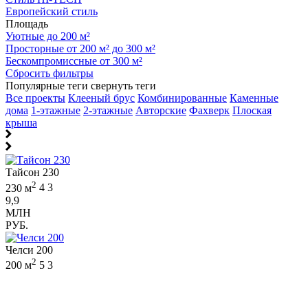
Европейский стиль
Площадь
Уютные до 200 м²
Просторные от 200 м² до 300 м²
Бескомпромиссные от 300 м²
Сбросить фильтры
Популярные теги
свернуть теги
Все проекты
Клееный брус
Комбинированные
Каменные
дома
1-этажные
2-этажные
Авторские
Фахверк
Плоская
крыша
Тайсон 230
2
230 м
4
3
9,9
МЛН
РУБ.
Челси 200
2
200 м
5
3