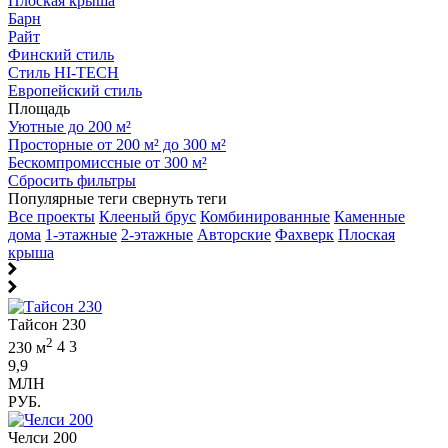
Плоская крыша
Барн
Райт
Финский стиль
Стиль HI-TECH
Европейский стиль
Площадь
Уютные до 200 м²
Просторные от 200 м² до 300 м²
Бескомпромиссные от 300 м²
Сбросить фильтры
Популярные теги
свернуть теги
Все проекты
Клееный брус
Комбинированные
Каменные
дома
1-этажные
2-этажные
Авторские
Фахверк
Плоская
крыша
Тайсон 230
2
230 м
4
3
9,9
МЛН
РУБ.
Челси 200