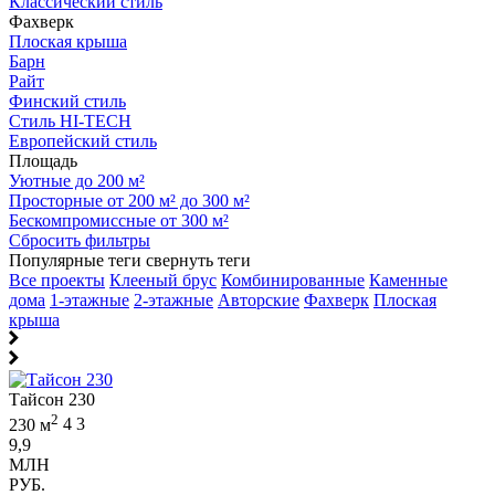
Классический стиль
Фахверк
Плоская крыша
Барн
Райт
Финский стиль
Стиль HI-TECH
Европейский стиль
Площадь
Уютные до 200 м²
Просторные от 200 м² до 300 м²
Бескомпромиссные от 300 м²
Сбросить фильтры
Популярные теги
свернуть теги
Все проекты
Клееный брус
Комбинированные
Каменные
дома
1-этажные
2-этажные
Авторские
Фахверк
Плоская
крыша
Тайсон 230
2
230 м
4
3
9,9
МЛН
РУБ.