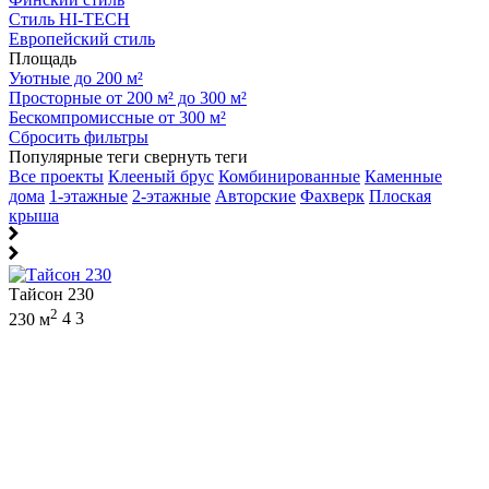
Стиль HI-TECH
Европейский стиль
Площадь
Уютные до 200 м²
Просторные от 200 м² до 300 м²
Бескомпромиссные от 300 м²
Сбросить фильтры
Популярные теги
свернуть теги
Все проекты
Клееный брус
Комбинированные
Каменные
дома
1-этажные
2-этажные
Авторские
Фахверк
Плоская
крыша
Тайсон 230
2
230 м
4
3