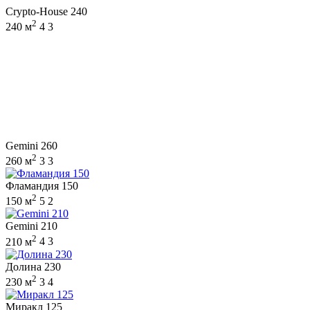
Crypto-House 240
2
240 м
4
3
Gemini 260
2
260 м
3
3
Фламандия 150
2
150 м
5
2
Gemini 210
2
210 м
4
3
Долина 230
2
230 м
3
4
Миракл 125