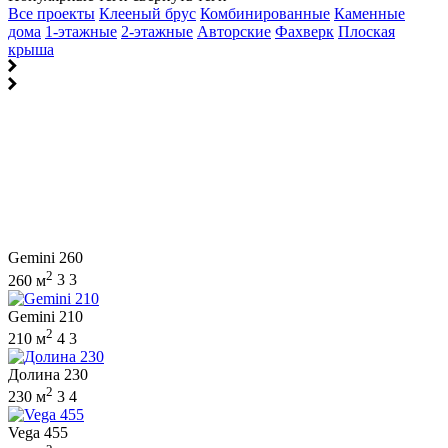
Все проекты
Клееный брус
Комбинированные
Каменные
дома
1-этажные
2-этажные
Авторские
Фахверк
Плоская
крыша
Gemini 260
2
260 м
3
3
Gemini 210
2
210 м
4
3
Долина 230
2
230 м
3
4
Vega 455