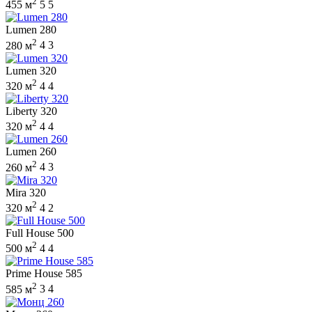
2
455 м
5
5
Lumen 280
2
280 м
4
3
Lumen 320
2
320 м
4
4
Liberty 320
2
320 м
4
4
Lumen 260
2
260 м
4
3
Mira 320
2
320 м
4
2
Full House 500
2
500 м
4
4
Prime House 585
2
585 м
3
4