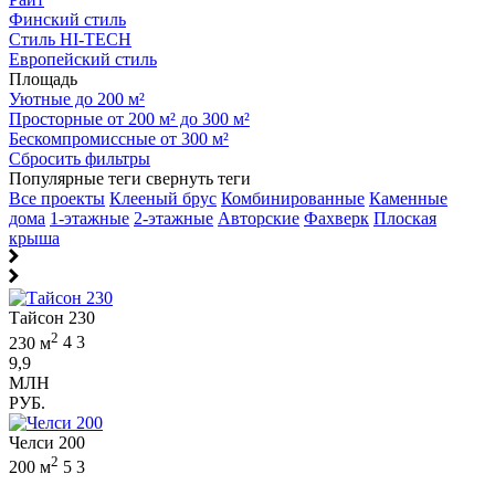
Финский стиль
Стиль HI-TECH
Европейский стиль
Площадь
Уютные до 200 м²
Просторные от 200 м² до 300 м²
Бескомпромиссные от 300 м²
Сбросить фильтры
Популярные теги
свернуть теги
Все проекты
Клееный брус
Комбинированные
Каменные
дома
1-этажные
2-этажные
Авторские
Фахверк
Плоская
крыша
Тайсон 230
2
230 м
4
3
9,9
МЛН
РУБ.
Челси 200
2
200 м
5
3