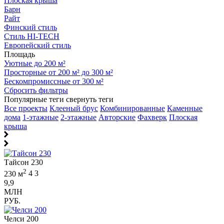
Плоская крыша
Барн
Райт
Финский стиль
Стиль HI-TECH
Европейский стиль
Площадь
Уютные до 200 м²
Просторные от 200 м² до 300 м²
Бескомпромиссные от 300 м²
Сбросить фильтры
Популярные теги
свернуть теги
Все проекты
Клееный брус
Комбинированные
Каменные
дома
1-этажные
2-этажные
Авторские
Фахверк
Плоская
крыша
Тайсон 230
2
230 м
4
3
9,9
МЛН
РУБ.
Челси 200