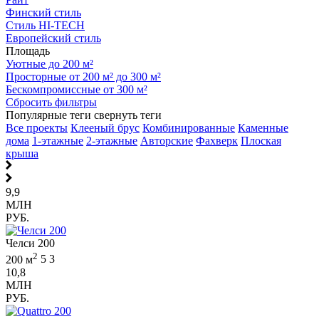
Финский стиль
Стиль HI-TECH
Европейский стиль
Площадь
Уютные до 200 м²
Просторные от 200 м² до 300 м²
Бескомпромиссные от 300 м²
Сбросить фильтры
Популярные теги
свернуть теги
Все проекты
Клееный брус
Комбинированные
Каменные
дома
1-этажные
2-этажные
Авторские
Фахверк
Плоская
крыша
9,9
МЛН
РУБ.
Челси 200
2
200 м
5
3
10,8
МЛН
РУБ.