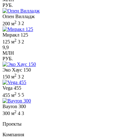
РУБ.
Опен Вилладж
2
200 м
3
2
Миракл 125
2
125 м
3
2
9,9
МЛН
РУБ.
Эко Хаус 150
2
150 м
3
2
Vega 455
2
455 м
5
5
Bayron 300
2
300 м
4
3
Проекты
Компания