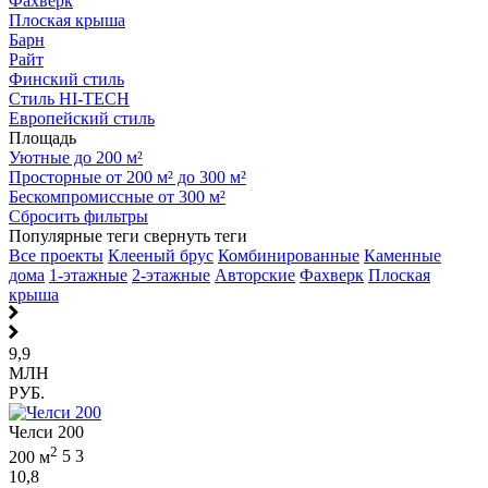
Фахверк
Плоская крыша
Барн
Райт
Финский стиль
Стиль HI-TECH
Европейский стиль
Площадь
Уютные до 200 м²
Просторные от 200 м² до 300 м²
Бескомпромиссные от 300 м²
Сбросить фильтры
Популярные теги
свернуть теги
Все проекты
Клееный брус
Комбинированные
Каменные
дома
1-этажные
2-этажные
Авторские
Фахверк
Плоская
крыша
9,9
МЛН
РУБ.
Челси 200
2
200 м
5
3
10,8