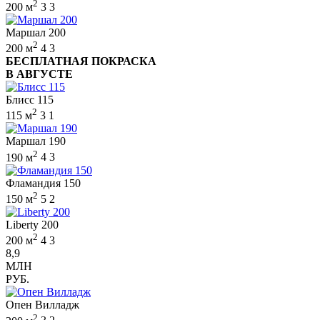
2
200 м
3
3
Маршал 200
2
200 м
4
3
БЕСПЛАТНАЯ ПОКРАСКА
В АВГУСТЕ
Блисс 115
2
115 м
3
1
Маршал 190
2
190 м
4
3
Фламандия 150
2
150 м
5
2
Liberty 200
2
200 м
4
3
8,9
МЛН
РУБ.
Опен Вилладж
2