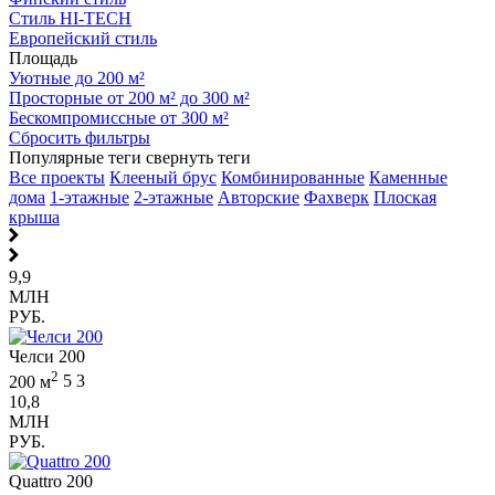
Стиль HI-TECH
Европейский стиль
Площадь
Уютные до 200 м²
Просторные от 200 м² до 300 м²
Бескомпромиссные от 300 м²
Сбросить фильтры
Популярные теги
свернуть теги
Все проекты
Клееный брус
Комбинированные
Каменные
дома
1-этажные
2-этажные
Авторские
Фахверк
Плоская
крыша
9,9
МЛН
РУБ.
Челси 200
2
200 м
5
3
10,8
МЛН
РУБ.
Quattro 200