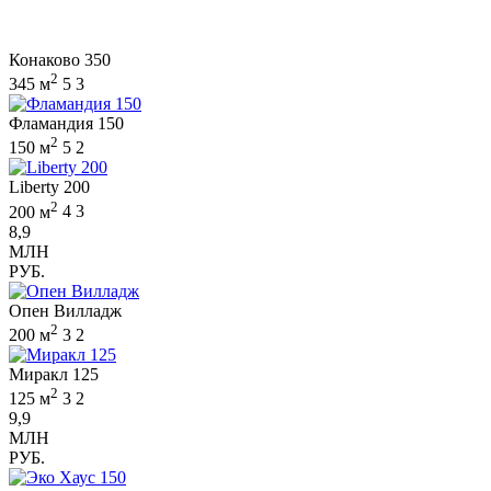
Конаково 350
2
345 м
5
3
Фламандия 150
2
150 м
5
2
Liberty 200
2
200 м
4
3
8,9
МЛН
РУБ.
Опен Вилладж
2
200 м
3
2
Миракл 125
2
125 м
3
2
9,9
МЛН
РУБ.