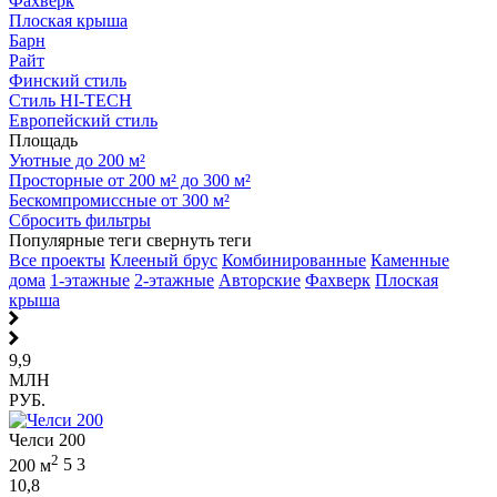
Фахверк
Плоская крыша
Барн
Райт
Финский стиль
Стиль HI-TECH
Европейский стиль
Площадь
Уютные до 200 м²
Просторные от 200 м² до 300 м²
Бескомпромиссные от 300 м²
Сбросить фильтры
Популярные теги
свернуть теги
Все проекты
Клееный брус
Комбинированные
Каменные
дома
1-этажные
2-этажные
Авторские
Фахверк
Плоская
крыша
9,9
МЛН
РУБ.
Челси 200
2
200 м
5
3
10,8