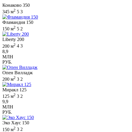
Конаково 350
2
345 м
5
3
Фламандия 150
2
150 м
5
2
Liberty 200
2
200 м
4
3
8,9
МЛН
РУБ.
Опен Вилладж
2
200 м
3
2
Миракл 125
2
125 м
3
2
9,9
МЛН
РУБ.
Эко Хаус 150
2
150 м
3
2