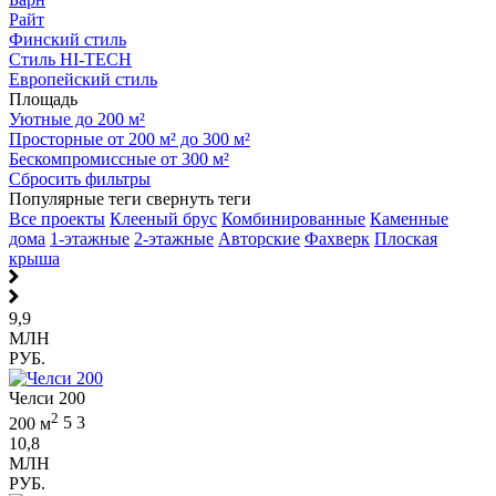
Райт
Финский стиль
Стиль HI-TECH
Европейский стиль
Площадь
Уютные до 200 м²
Просторные от 200 м² до 300 м²
Бескомпромиссные от 300 м²
Сбросить фильтры
Популярные теги
свернуть теги
Все проекты
Клееный брус
Комбинированные
Каменные
дома
1-этажные
2-этажные
Авторские
Фахверк
Плоская
крыша
9,9
МЛН
РУБ.
Челси 200
2
200 м
5
3
10,8
МЛН
РУБ.