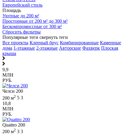
Европейский стиль
Площадь
Уютные до 200 м²
Просторные от 200 м² до 300 м²
Бескомпромиссные от 300 м²
Сбросить фильтры
Популярные теги
свернуть теги
Все проекты
Клееный брус
Комбинированные
Каменные
дома
1-этажные
2-этажные
Авторские
Фахверк
Плоская
крыша
9,9
МЛН
РУБ.
Челси 200
2
200 м
5
3
10,8
МЛН
РУБ.
Quattro 200
2
200 м
3
3