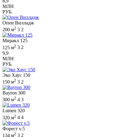
8,9
МЛН
РУБ.
Опен Вилладж
2
200 м
3
2
Миракл 125
2
125 м
3
2
9,9
МЛН
РУБ.
Эко Хаус 150
2
150 м
3
2
Bayron 300
2
300 м
4
3
Lumen 320
2
320 м
4
4
Форест v.5
2
134 м
3
2