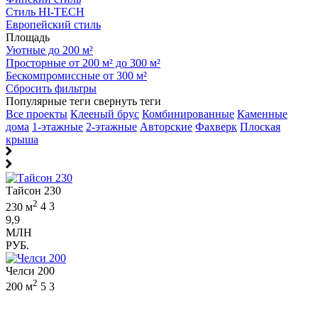
Стиль HI-TECH
Европейский стиль
Площадь
Уютные до 200 м²
Просторные от 200 м² до 300 м²
Бескомпромиссные от 300 м²
Сбросить фильтры
Популярные теги
свернуть теги
Все проекты
Клееный брус
Комбинированные
Каменные
дома
1-этажные
2-этажные
Авторские
Фахверк
Плоская
крыша
Тайсон 230
2
230 м
4
3
9,9
МЛН
РУБ.
Челси 200
2
200 м
5
3