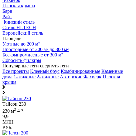
Фахверк
Плоская крыша
Барн
Райт
Финский стиль
Стиль HI-TECH
Европейский стиль
Площадь
Уютные до 200 м²
Просторные от 200 м² до 300 м²
Бескомпромиссные от 300 м²
Сбросить фильтры
Популярные теги
свернуть теги
Все проекты
Клееный брус
Комбинированные
Каменные
дома
1-этажные
2-этажные
Авторские
Фахверк
Плоская
крыша
Тайсон 230
2
230 м
4
3
9,9
МЛН
РУБ.