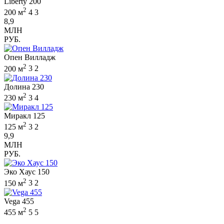
Liberty 200
2
200 м
4
3
8,9
МЛН
РУБ.
Опен Вилладж
2
200 м
3
2
Долина 230
2
230 м
3
4
Миракл 125
2
125 м
3
2
9,9
МЛН
РУБ.
Эко Хаус 150
2
150 м
3
2
Vega 455
2
455 м
5
5