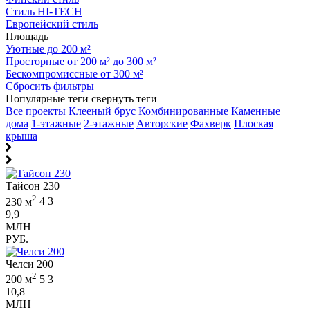
Стиль HI-TECH
Европейский стиль
Площадь
Уютные до 200 м²
Просторные от 200 м² до 300 м²
Бескомпромиссные от 300 м²
Сбросить фильтры
Популярные теги
свернуть теги
Все проекты
Клееный брус
Комбинированные
Каменные
дома
1-этажные
2-этажные
Авторские
Фахверк
Плоская
крыша
Тайсон 230
2
230 м
4
3
9,9
МЛН
РУБ.
Челси 200
2
200 м
5
3
10,8
МЛН