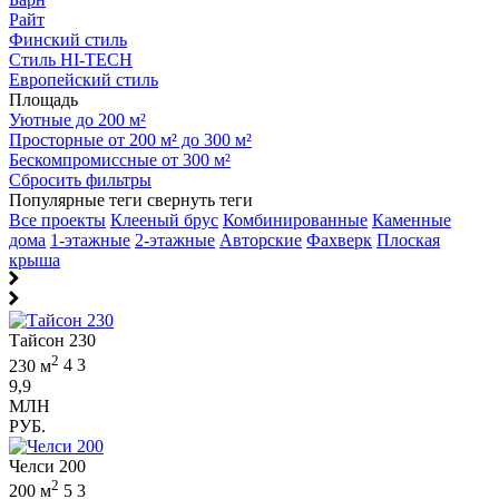
Райт
Финский стиль
Стиль HI-TECH
Европейский стиль
Площадь
Уютные до 200 м²
Просторные от 200 м² до 300 м²
Бескомпромиссные от 300 м²
Сбросить фильтры
Популярные теги
свернуть теги
Все проекты
Клееный брус
Комбинированные
Каменные
дома
1-этажные
2-этажные
Авторские
Фахверк
Плоская
крыша
Тайсон 230
2
230 м
4
3
9,9
МЛН
РУБ.
Челси 200
2
200 м
5
3