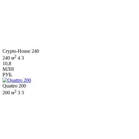
Crypto-House 240
2
240 м
4
3
10,8
МЛН
РУБ.
Quattro 200
2
200 м
3
3