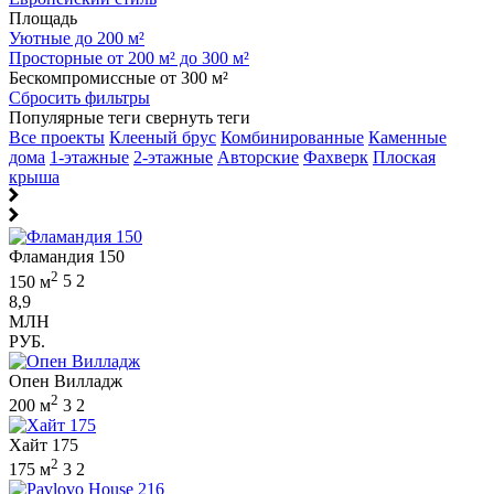
Площадь
Уютные до 200 м²
Просторные от 200 м² до 300 м²
Бескомпромиссные от 300 м²
Сбросить фильтры
Популярные теги
свернуть теги
Все проекты
Клееный брус
Комбинированные
Каменные
дома
1-этажные
2-этажные
Авторские
Фахверк
Плоская
крыша
Фламандия 150
2
150 м
5
2
8,9
МЛН
РУБ.
Опен Вилладж
2
200 м
3
2
Хайт 175
2
175 м
3
2