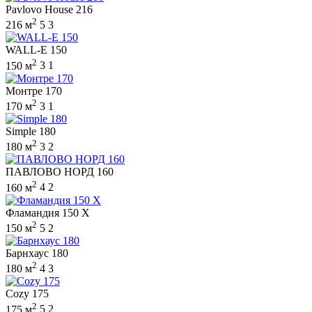
Pavlovo House 216
2
216 м
5
3
WALL-E 150
2
150 м
3
1
Монтре 170
2
170 м
3
1
Simple 180
2
180 м
3
2
ПАВЛОВО НОРД 160
2
160 м
4
2
Фламандия 150 X
2
150 м
5
2
Барнхаус 180
2
180 м
4
3
Cozy 175
2
175 м
5
2