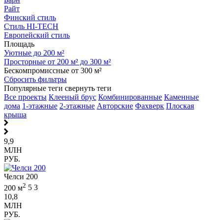
Райт
Финский стиль
Стиль HI-TECH
Европейский стиль
Площадь
Уютные до 200 м²
Просторные от 200 м² до 300 м²
Бескомпромиссные от 300 м²
Сбросить фильтры
Популярные теги
свернуть теги
Все проекты
Клееный брус
Комбинированные
Каменные
дома
1-этажные
2-этажные
Авторские
Фахверк
Плоская
крыша
9,9
МЛН
РУБ.
Челси 200
2
200 м
5
3
10,8
МЛН
РУБ.