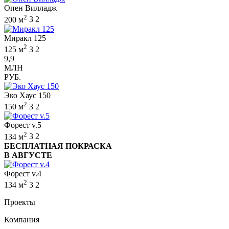
Опен Вилладж
2
200 м
3
2
Миракл 125
2
125 м
3
2
9,9
МЛН
РУБ.
Эко Хаус 150
2
150 м
3
2
Форест v.5
2
134 м
3
2
БЕСПЛАТНАЯ ПОКРАСКА
В АВГУСТЕ
Форест v.4
2
134 м
3
2
Проекты
Компания