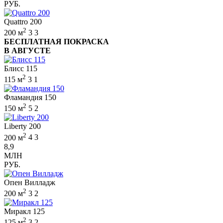
РУБ.
Quattro 200
2
200 м
3
3
БЕСПЛАТНАЯ ПОКРАСКА
В АВГУСТЕ
Блисс 115
2
115 м
3
1
Фламандия 150
2
150 м
5
2
Liberty 200
2
200 м
4
3
8,9
МЛН
РУБ.
Опен Вилладж
2
200 м
3
2
Миракл 125
2
125 м
3
2