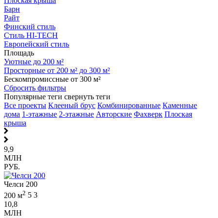
Плоская крыша
Барн
Райт
Финский стиль
Стиль HI-TECH
Европейский стиль
Площадь
Уютные до 200 м²
Просторные от 200 м² до 300 м²
Бескомпромиссные от 300 м²
Сбросить фильтры
Популярные теги
свернуть теги
Все проекты
Клееный брус
Комбинированные
Каменные
дома
1-этажные
2-этажные
Авторские
Фахверк
Плоская
крыша
9,9
МЛН
РУБ.
Челси 200
2
200 м
5
3
10,8
МЛН