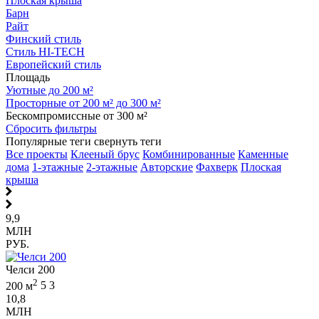
Плоская крыша
Барн
Райт
Финский стиль
Стиль HI-TECH
Европейский стиль
Площадь
Уютные до 200 м²
Просторные от 200 м² до 300 м²
Бескомпромиссные от 300 м²
Сбросить фильтры
Популярные теги
свернуть теги
Все проекты
Клееный брус
Комбинированные
Каменные
дома
1-этажные
2-этажные
Авторские
Фахверк
Плоская
крыша
9,9
МЛН
РУБ.
Челси 200
2
200 м
5
3
10,8
МЛН