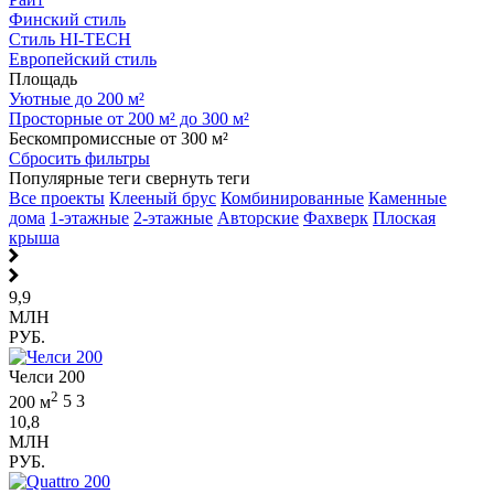
Финский стиль
Стиль HI-TECH
Европейский стиль
Площадь
Уютные до 200 м²
Просторные от 200 м² до 300 м²
Бескомпромиссные от 300 м²
Сбросить фильтры
Популярные теги
свернуть теги
Все проекты
Клееный брус
Комбинированные
Каменные
дома
1-этажные
2-этажные
Авторские
Фахверк
Плоская
крыша
9,9
МЛН
РУБ.
Челси 200
2
200 м
5
3
10,8
МЛН
РУБ.