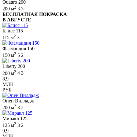
Quattro 200
2
200 м
3
3
БЕСПЛАТНАЯ ПОКРАСКА
В АВГУСТЕ
Блисс 115
2
115 м
3
1
Фламандия 150
2
150 м
5
2
Liberty 200
2
200 м
4
3
8,9
МЛН
РУБ.
Опен Вилладж
2
200 м
3
2
Миракл 125
2
125 м
3
2
9,9
МЛН